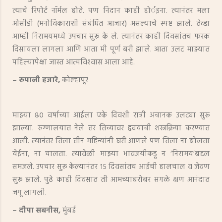
त्याचे रिपोर्ट नॉर्मल होते. पण निदान काही होर्इना. त्यानंतर मला
ओसीडी (मनोविकाराशी संबंधित आजार) असल्याचे स्पष्ट झाले. तेव्हा
आम्ही निरामयमध्ये उपचार सुरू के ले. त्यानंतर काही दिवसांतच फरक
दिसायला लागला आणि आता मी पूर्ण बरी झाले. आता उलट माझ्यात
पहिल्यापेक्षा जास्त आत्मविश्‍वास आला आहे.
– रूपाली हजारे,
कोल्हापूर
माझ्या ८० वर्षाच्या आईला एके दिवशी रात्री अचानक उलट्या सुरू
झाल्या. रुग्णालयात नेले तर तिच्यावर हृदयाची शस्त्रक्रिया करण्यात
आली. त्यानंतर तिला तीन महिन्यांनी घरी आणले पण तिला ना बोलता
येईना, ना चालता. त्यावेळी माझ्या भावजयीकडू न ‘निरामय’बद्दल
समजले. उपचार सुरू केल्यानंतर १५ दिवसांतच आईची हालचाल व जेवण
सुरू झाले. पुढे काही दिवसात ती आमच्याबरोबर सगळे क्षण आनंदात
जगू लागली.
– दीपा सबनीस,
मुंबई