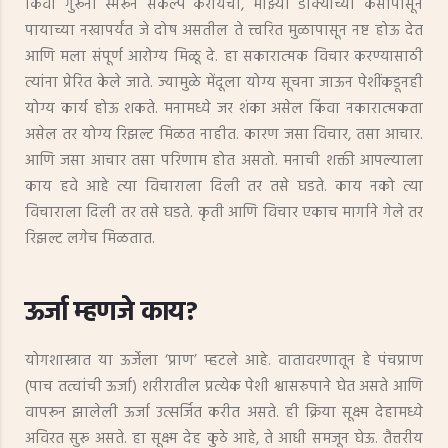
किंवा गुरूंना स्मरून संकल्प करायचा, माझ्या डोक्याच्या केसापासून
पायाच्या नखापर्यंत जे दोष असतील ते त्त्वरित मुळापासून नष्ट होऊ देत
आणि मला संपूर्ण आरोग्य मिळू दे. हा सकारात्मक विचार करण्यासाठी
त्यांना प्रेरित केले जाते. ज्यामुळे मेंदूला योग्य सूचना जाऊन पेशींकडूनही
योग्य कार्य होऊ शकते. मनामध्ये जर शंका असेल किंवा नकारात्मकता
असेल तर योग्य रिझल्ट मिळत नाहीत. कारण जसा विचार, तसा आचार.
आणि जसा आचार तसा परिणाम होत असतो. मनाची शक्ती आपल्याला
काय हवे आहे त्या विचाराला दिली तर तसे घडते. काय नको त्या
विचाराला दिली तर तसे घडते. कृती आणि विचार एकाच मार्गाने गेले तर
रिझल्ट लगेच मिळतात.
ऊर्जा म्हणजे काय?
योगशास्त्रात या ऊर्जेला ‘प्राण’ म्हटले आहे. वातावरणातून हे पंचप्राण
(पाच तत्वांची ऊर्जा) शरीरातील प्रत्येक पेशी श्वासरुपाने घेत असते आणि
वापरून झालेली ऊर्जा उत्सर्जित करीत असते. ही क्रिया सूक्ष्म देहामध्ये
अविरत सुरू असते. हा सूक्ष्म देह कुठे आहे, ते आधी समजून घेऊ. तैत्तरीय