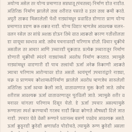
अयोग्य असेल तर योग्य प्रमाणात सप्तधातू (पंचतत्त्व) निर्माण होत नाहीत.
अतिरिक्त निर्माण झालेले तत्त्व शरीरात पसरते व इतर तत्त्व कमी करते.
अपुरी ताकद मिळालेली पेशी नाड्यांमधुन प्रवाहित होणारा प्राण योग्य
प्रमाणात ग्रहण करू शकत नाही. योग्य विहार म्हणजेच आवश्यक चलन-
वलन नसेल तर सांधे अशक्त होऊन तिथे वात अडकतो कारण गतीशीलता
हा वायूचा स्वभाव आहे. तसेच पचनावरही परिणाम होतो. विचार चुकीचे
असतील तर आचार आणि उच्चारही चुकतात. प्रत्येक उच्चारातून निर्माण
होणारी चुकीची स्पंदने नाड्यांमध्ये अवरोध निर्माण करतात. ज्यामुळे
नाड्यांमधून वाहणारी ही पाच तत्त्वांची ऊर्जा अनेक ठिकाणी अडकते
ज्याचा परिणाम आरोग्यावर होत असतो. स्वयंपूर्ण उपचारांद्वारे नाड्या,
चक्र व प्राणमय कोशामध्येनिर्माण झालेले अवरोध म्हणजेच साठलेली
अतिरिक्त ऊर्जा स्वच्छ केली जाते, वातावरणात मुक्त केली जाते. तसेच
शरीरास आवश्यक ऊर्जा वातावरणातून पुरविली जाते. ज्यामुळे शरीर व
मनावर चांगला परिणाम दिसून येतो. हे ऊर्जा उपचार असल्यामुळे
रूग्णाला स्पर्श करण्याची गरजच नाही किंवा कोणते औषधही दिले जात
नाही. उपचार घेते वेळी रूग्णाने ध्यानस्थ बसणे एवढेच आवश्यक असते.
ऊर्जा कुठूनही कुठेही क्षणार्धात पोहोचते, त्यामुळे रूग्ण कुठेही असला