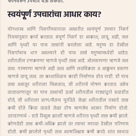
फोनवरून उपचार घेऊ शकतो.
स्वयंपूर्ण उपचारांचा आधार काय?
योगशास्त्र आणि निसर्गोपचारावर आधारीत स्वयंपूर्ण उपचार निसर्ग
नियमांनुसार कार्य करतात. संपूर्ण निसर्ग हा आकाश, वायू, अग्नी, जल
आणि पृथ्वी या पाच तत्त्वांनी बनलेला आहे. मनुष्य हा देखील
निसर्गाचाच भाग असल्याने ही पाच तत्त्वे मनुष्यामध्येही आहेत.
शरीरातील टणकपणा म्हणजे पृथ्वी तत्त्व आहे. ओलसरपणा म्हणजे जल
तत्व. गरमपणा म्हणजे अग्नी तत्व आणि लवचिकता व आकुंचन प्रसरण
म्हणजे वायू तत्व. तर काशाशिवाय काही निर्माणच होत नाही. ही पाच
तत्त्व अन्नातून शरीराला मिळतात, जी शरीराचे पोषण करतात. तसेच
वातावरणातून या पाच तत्त्वांची ऊर्जा शरीरातील नाड्यांद्वारे प्रवाहीत
होते, जी शरीराला प्राण/चैतन्य पुरविते. जेव्हा शरीरातील एखादे तत्त्व
कमी होते किंवा वाढते तेव्हा दोष म्हणजेच आजार निर्माण होतो.
उदाहरणार्थ – हाडे ठिसूळ झाली म्हणजे शरीरात पृथ्वी तत्त्व कमी झाले.
कोणतेही तत्त्व कमी-अधिक झाले तर त्याचा मनावर देखील परिणाम
होतो. कमी झालेले पृथ्वी तत्व आत्मविश्वास कमी करते. शांत स्वभाव