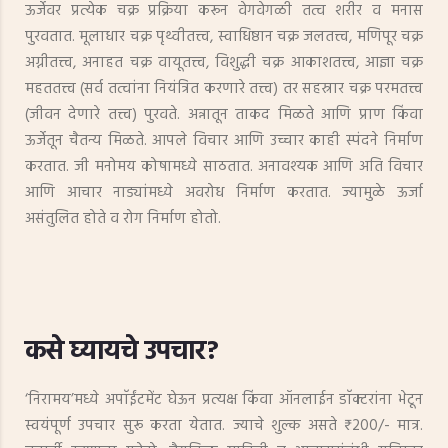
ऊर्जेवर प्रत्येक चक्र प्रक्रिया करून वेगवेगळी तत्व शरीर व मनास
पुरवतात. मूलाधार चक्र पृथ्वीतत्त्व, स्वाधिष्ठान चक्र जलतत्त्व, मणिपूर चक्र
अग्नीतत्त्व, अनाहत चक्र वायूतत्त्व, विशुद्धी चक्र आकाशतत्त्व, आज्ञा चक्र
महततत्त्व (सर्व तत्वांना नियंत्रित करणारे तत्त्व) तर सहस्रार चक्र परमतत्त्व
(जीवन देणारे तत्त्व) पुरवते. अन्नातून ताकद मिळते आणि प्राण किंवा
ऊर्जेतून चैतन्य मिळते. आपले विचार आणि उच्चार काही स्पंदने निर्माण
करतात. जी मनोमय कोषामध्ये साठतात. अनावश्यक आणि अति विचार
आणि आचार नाड्यांमध्ये अवरोध निर्माण करतात. ज्यामुळे ऊर्जा
असंतुलित होते व रोग निर्माण होतो.
कसे घ्यायचे उपचार?
‘निरामय’मध्ये अपाॅईंटमेंट घेऊन प्रत्यक्ष किंवा ऑनलाईन डाॅक्टरांना भेटून
स्वयंपूर्ण उपचार सुरू करता येतात. ज्याचे शुल्क असते ₹ 200/- मात्र.