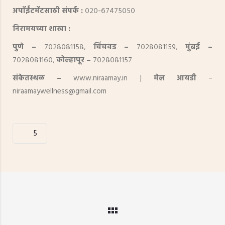
अपॉईंटमेंटसाठी संपर्क :
०२०-६७४७५०५०
निरामयच्या शाखा :
पुणे –
७०२८०८११५८,
चिंचवड –
७०२८०८११५९,
मुंबई –
७०२८०८११६०,
कोल्हापूर –
७०२८०८११५७
संकेतस्थळ –
www.niraamay.in |
मेल आयडी
–
niraamaywellness@gmail.com
5