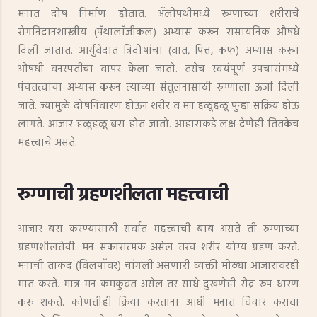
मनात दोष निर्माण होतात. ॲलोपथीमध्ये रूग्णाच्या शरीराचे
रोगनिदानशास्त्रीय (पॅथालाॅजीकल) अभ्यास करून रासायनिक औषधे
दिली जातात. आर्युवेदात त्रिदोषांचा (वात, पित्त, कफ) अभ्यास करून
औषधी वनस्पतींचा वापर केला जातो. तसेच स्वयंपूर्ण उपचारांमध्ये
पंचतत्वांचा अभ्यास करून त्याच्या संतुलनासाठी रुग्णाला ऊर्जा दिली
जाते. ज्यामुळे दोषनिवारण होऊन शरीर व मन हळूहळू पुन्हा सक्रिय होऊ
लागते. आजार हळूहळू बरा होत जातो. आहाराकडे लक्ष देणेही तितकेच
महत्त्वाचे असते.
रुग्णाची ग्रहणशीलता महत्त्वाची
आजार बरा करण्यासाठी सर्वांत महत्त्वाची बाब असते ती रुग्णाच्या
ग्रहणशीलतेची. मन सकारात्मक असेल तरच शरीर योग्य ग्रहण करते.
मनाची ताकद (विलपाॅवर) चांगली असणारी व्यक्ती मोठ्या आजारावरही
मात करते. मात्र मन कमकुवत असेल तर साधे दुखणेही रौद्र रूप धारण
करू शकते. कोणतीही क्रिया करताना आधी मनात विचार करावा