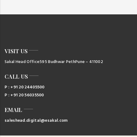
VISIT US
Sakal Head Office
595 Budhwar Peth
Pune – 411002
CALL US
P : +91 20 24405500
P : +91 20 56035500
EMAIL
saleshead.digital@esakal.com