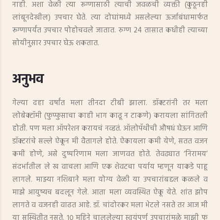
नाही. अशा वेळी त्या रूग्णासाठी त्याची जवळची व्यक्ती (कुठूनही
लांबूनदेखील) उपचार घेते. त्या दोघांमध्ये असलेल्या ऊर्जाबंधामार्फत
रूग्णापर्यंत उपचार पोहोचवले जातात. रुग्ण 24 तासात कधीही त्याच्या
सोयीनुसार उपचार घेऊ शकतात.
अनुभव
गेल्या दहा वर्षांत मला तीनदा टीबी झाला. डॉक्टरांनी तर मला
लोबेक्टॉमी (फुप्फुसाचा काही भाग काढू न टाकणे) करायला सांगितली
होती. पण मला ऑपरेशन करायचं नव्हतं. ऑलोपॅथीची औषधं घेऊन आणि
डॉक्टरांचे सल्ले ऐकून मी वैतागले होते. ऐकायला कमी येणे, सतत वजन
कमी होणे, असे दुष्परिणाम मला जाणवत होते. तेवढ्यात ‘निरामय’
संदर्भातील ले ख वाचला आणि एक शेवटचा पर्याय म्हणून याकडे पाहू
लागले. माझ्या नशिबाने मला योग्य वेळी या उपचारांबद्दल कळले व
माझे आयुष्यच बदलून गेले. आता मला व्यवस्थित ऐकू येते. शांत झोप
लागते व वजनही वाढत आहे. डॉ. चांदोरकर मला भेटले नसते तर आज मी
या सुस्थितीत नसते. १० महिने चाललेल्या स्वयंपूर्ण उपचारांमुळे माझी फु