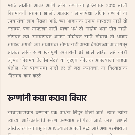
मराठे आजींचा आग्रह आणि अनेक रुग्णांच्या इच्छेखातर २०१० साली
निरामायची स्थापना झाली. आजवर १ लाखांपेक्षा अधिक रुग्णांनी या
उपचारांचा लाभ घेतला आहे. ज्या आजारावर उपाय सापडला नाही तो
असाध्य. पण सापडला नाही याचा अर्थ तो नाहीच असा होत नाही.
जोपर्यंत त्या उपायापर्यंत आपण पोहोचत नाही तोवरच तो आजार
असाध्य असतो. ज्या आजारांवर औषध नाही अश्या वेगवेगळ्या आजारातून
आजवर अनेक रुग्ण स्वयंपूर्ण उपचारांनी बरे झाले आहेत. असे काही
अनुभव ‘निरामय वेलनेस सेंटर’ या युट्यूब चॅनेलवर आपल्याला पाहता
येतील. रोग पाळायचा नाही तर तो बरा करायचा, या विश्‍वासावर
‘निरामय’ काम करते.
रूग्णांनी कसा करावा विचार
उपचारादरम्यान रूग्णांना एक प्रार्थना लिहून दिली जाते. त्यात त्यांना
त्यांच्या आई-वडीलांचे स्मरण करण्यास सांगितले जाते. कारण आपले
अस्तित्त्व त्यांच्यापासूनच आहे. ज्यांवर आपली श्रद्धा आहे अशा परमेश्वराला