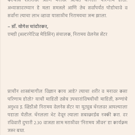
केल्यास शरीरावर आणि मनावर अत्यंत चांगला परिणाम होतो.
अभ्यासादरम्यान हे मला समजले आणि तेच सर्वांपर्यंत पोहोचावे व
सर्वांना त्याचा लाभ व्हावा यासाठीच निरामयचा जन्म झाला.
– डॉ. योगेश चांदोरकर,
एमडी (अल्टरनेटिव्ह मेडिसिन) संचालक, निरामय वेलनेस सेंटर
प्राचीन शास्त्रांमागील विज्ञान काय आहे? त्याचा शरीर व मनावर कसा
परिणाम होतो? याची माहिती तसेच उपचारांविषयीची माहिती, रूग्णांचे
अनुभव इ. व्हिडीओ निरामय वेलनेस सेंटर या युट्युब चॅनलवर आपल्याला
पहाता येतील. चॅनलला भेट देवून त्याला सबस्क्राईब नक्की करा. दर
रविवारी दुपारी २.३० वाजता साम मराठीवर ‘निरामय जीवन’ हा कार्यक्रम
जरूर बघा.