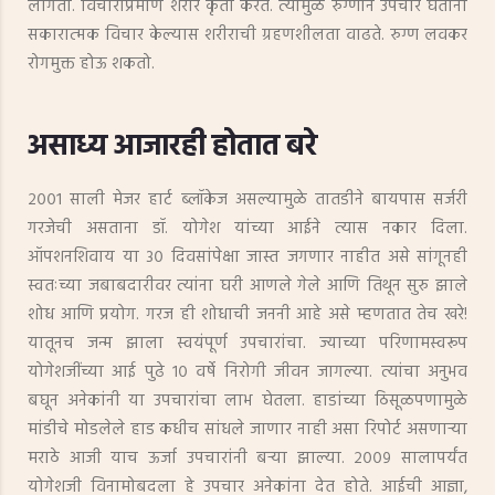
लागतो. विचाराप्रमाणे शरीर कृती करते. त्यामुळे रुग्णाने उपचार घेताना
सकारात्मक विचार केल्यास शरीराची ग्रहणशीलता वाढते. रुग्ण लवकर
रोगमुक्त होऊ शकतो.
असाध्य आजारही होतात बरे
२००१ साली मेजर हार्ट ब्लॉकेज असल्यामुळे तातडीने बायपास सर्जरी
गरजेची असताना डॉ. योगेश यांच्या आईने त्यास नकार दिला.
ऑपशनशिवाय या ३० दिवसांपेक्षा जास्त जगणार नाहीत असे सांगूनही
स्वतःच्या जबाबदारीवर त्यांना घरी आणले गेले आणि तिथून सुरु झाले
शोध आणि प्रयोग. गरज ही शोधाची जननी आहे असे म्हणतात तेच खरे!
यातूनच जन्म झाला स्वयंपूर्ण उपचारांचा. ज्याच्या परिणामस्वरूप
योगेशजींच्या आई पुढे १० वर्षे निरोगी जीवन जागल्या. त्यांचा अनुभव
बघून अनेकांनी या उपचारांचा लाभ घेतला. हाडांच्या ठिसूळपणामुळे
मांडीचे मोडलेले हाड कधीच सांधले जाणार नाही असा रिपोर्ट असणाऱ्या
मराठे आजी याच ऊर्जा उपचारांनी बऱ्या झाल्या. २००९ सालापर्यंत
योगेशजी विनामोबदला हे उपचार अनेकांना देत होते. आईची आज्ञा,