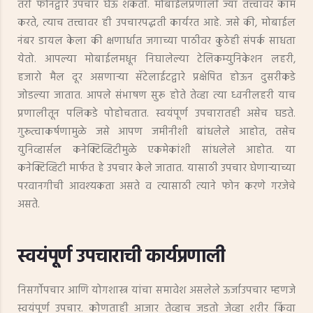
तरी फोनद्वारे उपचार घेऊ शकतो. मोबाईलप्रणाली ज्या तत्त्वावर काम
करते, त्याच तत्त्वावर ही उपचारपद्धती कार्यरत आहे. जसे की, मोबाईल
नंबर डायल केला की क्षणार्धात जगाच्या पाठीवर कुठेही संपर्क साधता
येतो. आपल्या मोबाईलमधून निघालेल्या टेलिकम्युनिकेशन लहरी,
हजारो मैल दूर असणाऱ्या सॅटेलाईटद्वारे प्रक्षेपित होऊन दुसरीकडे
जोडल्या जातात. आपले संभाषण सुरू होते तेव्हा त्या ध्वनीलहरी याच
प्रणालीतून पलिकडे पोहोचतात. स्वयंपूर्ण उपचारातही असेच घडते.
गुरूत्वाकर्षणामुळे जसे आपण जमीनीशी बांधलेले आहोत, तसेच
युनिव्हार्सल कनेक्टिव्हिटीमुळे एकमेकांशी सांधलेले आहोत. या
कनेक्टिव्हिटी मार्फत हे उपचार केले जातात. यासाठी उपचार घेणाऱ्याच्या
परवानगीची आवश्यकता असते व त्यासाठी त्याने फोन करणे गरजेचे
असते.
स्वयंपूर्ण उपचाराची कार्यप्रणाली
निसर्गोपचार आणि योगशास्त्र यांचा समावेश असलेले ऊर्जाउपचार म्हणजे
स्वयंपूर्ण उपचार. कोणताही आजार तेव्हाच जडतो जेव्हा शरीर किंवा