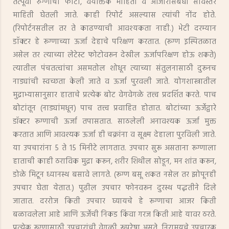
तत्पूर्वी रुग्णाचा फोटो, वैयक्तिक माहिती व आजारासंबंधी सविस्तर
माहिती घेतली जाते. काही रिपोर्ट असल्यास त्यांची नोंद होते.
(रिपोर्टनसतील तर ते काढण्याची आवश्‍यकता नाही.) भेटी दरम्यान
डाॅक्टर हे रूग्णाच्या ऊर्जा देहाचे परिक्षण करतात. (रूग्ण इस्पितळात
असेल तर त्याच्या लेटेस्ट फोटोवरून देखील ऊर्जापरिक्षण होऊ शकते)
त्यातील पंचतत्वांचा असमतोल शोधून त्याच्या संतुलनासाठी दुरूनच
नाड्यांची स्वच्छता केली जाते व ऊर्जा पुरवली जाते. योगशास्त्रातील
मुद्राभ्यासानुसार हाताचे प्रत्येक बोट वेगवेगळे तत्त्व प्रदर्शित करते. पाच
बोटांतून (नाड्यांमधून) पाच तत्त्व प्रवाहित होतात. बोटांच्या ऊर्जेद्वारे
डॉक्टर रूग्णाची ऊर्जा तपासतात. साठलेली अनावश्यक ऊर्जा मुक्त
करतात आणि आवश्यक ऊर्जा ही चक्रांना व सूक्ष्म देहाला पुरविली जाते.
या उपचारांना 5 ते 15 मिनीटे लागतात. उपचार सुरू असताना रूग्णाला
हाताची काही ठराविक मुद्रा करून, शरीर शिथील सोडून, मन शांत करून,
डोळे मिटून ध्यानस्थ बसावे लागते. (रूग्ण बसू शकत नसेल तर झोपूनही
उपचार घेता येतात.) पुढील उपचार फोनवरून दुरस्थ पद्धतीने दिले
जातात. दररोज किती उपचार घ्यायचे हे रूग्णाचा आजर किती
बळावलेला आहे आणि ऊर्जेची निकड किंवा गरज किती आहे यावर ठरते.
प्रत्येक रूग्णासाठी उपचारांची वेगळी रूपरेषा असते. निरामयचे उपचारक