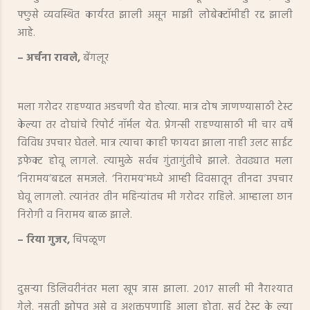
फ्फुसे व्यवस्थित कार्यरत झाली असून माझी लोबेक्टॉमीही रद्द झाली
आहे.
– अर्चना रावले,
बेंगलूर
मला गरोदर राहण्यात अडचणी येत होत्या. मात्र दोष जाणण्यासाठी टेस्ट
केल्या तर दोघांचे रिपोर्ट नॉर्मल येत. प्रेगन्सी राहण्यासाठी मी चार वर्षे
विविध उपचार घेतले. मात्र त्याचा काही फायदा झाला नाही उलट साईट
इफेक्ट होवू लागले. त्यामुळे सर्वच गुंतागुंतीचे झाले. तेवढ्यात मला
‘निरामय’बद्दल समजले. ‘निरामय’मध्ये आम्ही दिवसातून तीनदा उपचार
घेवू लागलो. त्यानंतर तीन महिन्यांतच मी गरोदर राहिले. आम्हाला छान
निरोगी व निरामय बाळ झाले.
– रिया गुजर,
चिपळूण
दुसऱ्या डिलिवरीनंतर मला खूप त्रास झाला. २०१७ साली मी नैराश्‍यात
गेले. नुसती झोपत असे व अशक्तपणाहि आला होता. सर्व टेस्ट के ल्या