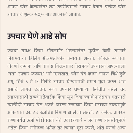
आपण फोन केल्यानंतर त्या रूपरेषेप्रमाणे उपचार देतात. प्रत्येक फोन
उपचारांचे शुल्क ₹ 50/- मात्र आकारले जातात.
उपचार घेणे आहे सोप
एकदा समक्ष किंवा ऑनलाईन भेटल्यानंतर पुढील वेळी रूग्णाने
निरामयच्या हिलिंग सेंटरमध्येफोन करायचा असतो. फोनवर रूग्णाचा
नोंदणी क्रमांक आणि नाव सांगितल्यावर निरामयचे उपचारक आपल्याला
‘बसा! उपचार करूया.’ असे म्हणतात. फोन बंद करून आपण जिथे कुठे
असू, तिथे 5 ते 15 मिनीटे उपचार घेण्यासाठी समान मुद्रा करून शांत
बसावे लागते एवढेच. रूग्ण उपचार घेण्याच्या स्थितीत नसेल तर,
त्याच्यासाठी सख्खेनातेवाईक किंवा खूप जिव्हाळ्याचे नातेसंबंध असणारी
व्यक्तीही उपचार घेऊ शकते. कारण रक्ताच्या किंवा मनाच्या नात्यामुळे
आपल्यात एक दृढ ऊर्जाबंध निर्माण झालेला असतो. हा कनेक्ट वापरून
रूग्णापर्यंत ऊर्जा पोहोचवता येते. उदाहरणार्थ – जर रूग्ण आयसीयूमध्ये
असेल किंवा मनोरूग्ण असेल तर त्याला मुद्रा करणे, शांत बसणे शक्य