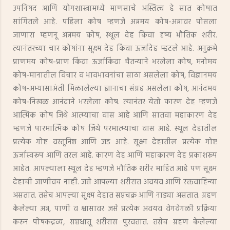
उपनिषद आणि योगशास्त्रामध्ये माणसाचे अस्तित्व हे सात कोषात
सांगितले आहे. पहिला कोष म्हणजे अन्नमय कोष-अन्नावर पोसला
जाणारा म्हणनू अन्नमय कोष, स्थूल देह किंवा दृष्य भौतिक शरीर.
त्यानंतरच्या चार कोषांना सूक्ष्म देह किंवा ऊर्जादेह म्हटले आहे. अनुक्रमे
प्राणमय कोष-प्राण किंवा ऊर्जाकिंवा चैतन्याने भरलेला कोष, मनोमय
कोष-मानातील विचार व भावभावनांचा साठा असलेला कोष, विज्ञानमय
कोष-अभ्यासाअंती मिळालेल्या ज्ञानाचा संग्रह असलेला कोष, आनंदमय
कोष-निखळ आनंदाने भरलेला कोष. त्यानंतर येतो कारण देह म्हणजे
आत्मिक कोष जिथे आत्म्याचा वास आहे आणि सातवा महाकारण देह
म्हणजे पारमात्मिक कोष जिथे परमात्म्याचा वास आहे. स्थूल देहातील
प्रत्येक गोष्ट वस्तूनिष्ठ आणि जड आहे. सूक्ष्म देहातील प्रत्येक गोष्ट
ऊर्जास्वरूप आणि तरल आहे. कारण देह आणि महाकारण देह प्रकाशरूप
आहेत. आपल्याला स्थूल देह म्हणजे भौतिक शरीर माहित आहे पण सूक्ष्म
देहाची जाणीवच नाही. जसे आपल्या शरीरात अवयव आणि रक्तवाहिन्या
असतात. तसेच आपल्या सूक्ष्म देहात सप्तचक्र आणि नाड्या असतात. ग्रहण
केलेल्या अन्न, पाणी व श्वासावर जसे प्रत्येक अवयव वेगवेगळी प्रक्रिया
करून पोषकद्रव्य, सप्तधातू शरीरास पुरवतात. तसेच ग्रहण केलेल्या