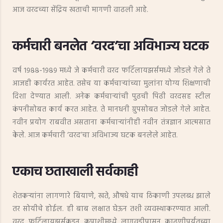
आज वरदच्या सेंद्रिय खताची मागणी वाढली आहे.
कर्मचारी बनलेत ‘वरद’चा अविभाज्य घटक
वर्ष १९८८-१९८९ मध्ये जे कर्मचारी वरद फर्टिलायझर्समध्ये जोडले गेले ते
आजही कार्यरत आहेत. तसेच या कर्मचाऱ्यांच्या मुलांना योग्य शिक्षणाची
दिशा देण्यात आली. अनेक कर्मचाऱ्यांची पुढची पिढी वरदसह स्टील
कंपनीसोबत कार्य करत आहेत. ते मानधनी ग्रुपसोबत जोडले गेले आहेत.
नवीन प्रयोग राबवीत असताना कर्मचाऱ्यांनीही नवीन तंत्रज्ञान आत्मसात
केले. आज कर्मचारी ‘वरद’चा अविभाज्य घटक बनलेले आहेत.
एकाच छताखाली सर्वकाही
शेतकऱ्यांना लागणारे बियाणे, खते, औषधे याच ठिकाणी उपलब्ध झाले
तर सोयीचे होईल. ही बाब लक्षात घेऊन तशी व्यवस्थाकरण्यात आली.
वरद फर्टिलायझर्सकडून कपाशीमध्ये लागवडीपासून काढणीपर्यंतच्या