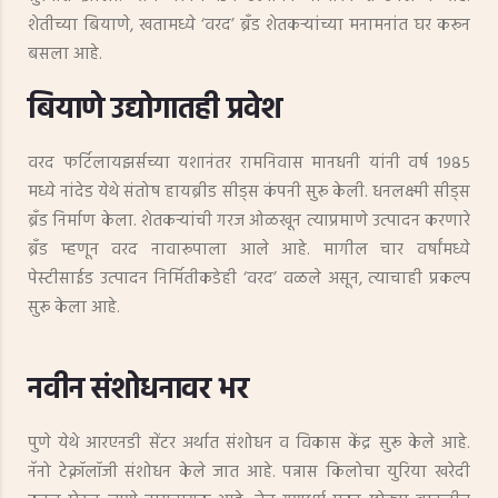
शेतीच्या बियाणे, खतामध्ये ‘वरद’ ब्रॅंड शेतकऱ्यांच्या मनामनांत घर करून
बसला आहे.
बियाणे उद्योगातही प्रवेश
वरद फर्टिलायझर्सच्या यशानंतर रामनिवास मानधनी यांनी वर्ष १९८५
मध्ये नांदेड येथे संतोष हायब्रीड सीड्स कंपनी सुरू केली. धनलक्ष्मी सीड्स
ब्रॅंड निर्माण केला. शेतकऱ्यांची गरज ओळखून त्याप्रमाणे उत्पादन करणारे
ब्रॅंड म्हणून वरद नावारूपाला आले आहे. मागील चार वर्षांमध्ये
पेस्टीसाईड उत्पादन निर्मितीकडेही ‘वरद’ वळले असून, त्याचाही प्रकल्प
सुरू केला आहे.
नवीन संशोधनावर भर
पुणे येथे आरएनडी सेंटर अर्थात संशोधन व विकास केंद्र सुरू केले आहे.
नॅनो टेक्नॉलॉजी संशोधन केले जात आहे. पन्नास किलोचा युरिया खरेदी