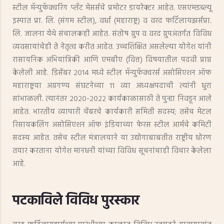
स्टील मॅन्युफॅक्चरिंग प्लँट मेसर्सचे प्रमोटर डायरेक्टर आहेत. एसएमडब्ल्यू
इस्पात प्रा. लि. (संगम स्टील), वर्धा (महाराष्ट्र) व वरद फर्टिलायझर्सप्रा.
लि. जालना येथे संचालकही आहेत. संतोष ग्रुप व वरद ग्रुपअंतर्गत विविध
व्यवसायांचेही ते नेतृत्व करीत आहेत. उच्चशिक्षित असलेल्या योगेश यांनी
रासायनिक अभियांत्रिकी आणि एमबीए (वित्त) विषयातील पदवी प्राप्त
केलेली आहे. डिसेंबर २०१४ मध्ये स्टील मॅन्युफॅक्चरर्स असोसिएशन ऑफ
महाराष्ट्रया अग्रगण्य संघटनेच्या ११ व्या अध्यक्षपदाची त्यांनी धुरा
सांभाळली. त्यानंतर २०२०-२०२२ कार्यकाळासाठी ते पुन्हा निवडून आले
आहेत. भारतीय व्यापारी चेंबरचे कार्यकारी समिती सदस्य; तसेच मेटल
रिसायकलिंग असोसिएशन ऑफ इंडियाच्या फेरस स्टील आर्मचे कमिटी
सदस्य आहेत. तसेच स्टील मंत्रालयाने या उद्योगाबाबतीत राष्ट्रीय धोरण
तयार करताना योगेश मानधनी यांच्या विविध सूचनांचाही विचार केलेला
आहे.
पटकाविले विविध पुरस्कार