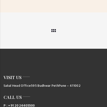
VISIT US
Sakal Head Office
595 Budhwar Peth
Pune – 411002
CALL US
P : +91 20 24405500