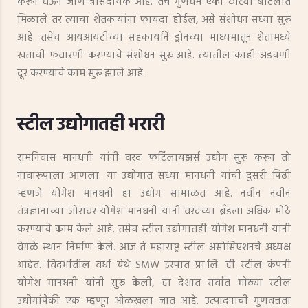
करून घेऊन जाणे त्रासदायक आहे. तेच गुणधर्म एका छोट्या बाटलीत
मिळाले तर त्याचा शेतकऱ्यांना फायदा होईल, असे संशोधन सध्या सुरू
आहे. तसेच आयआयटीच्या सहकार्याने ड्रोनच्या माध्यमातून शेतामध्ये
खताची फवारणी करण्याचे संशोधन सुरू आहे. त्यातील काही अडचणी
दूर करण्याचे काम सुरू झाले आहे.
स्टील उद्योगातही भरारी
रामनिवास मानधनी यांनी वरद फर्टिलायझर्स उद्योग सुरू करून तो
नावारूपाला आणला. या उद्योगात सध्या मानधनी यांची दुसरी पिढी
म्हणजे योगेश मानधनी हा उद्योग सांभाळत आहे. नवीन नवीन
तंत्रज्ञानाच्या जोरावर योगेश मानधनी यांनी वरदच्या ब्रॅंडला अधिक मोठे
करण्याचे काम केले आहे. तसेच स्टील उद्योगातही योगेश मानधनी यांनी
वेगळे स्थान निर्माण केले. आज ते महाराष्ट्र स्टील असोसिएशनचे अध्यक्ष
आहेत. विदर्भातील वर्धा येथे SMW इस्पात प्रा.लि. ही स्टील कंपनी
योगेश मानधनी यांनी सुरू केली, हा देशात सर्वांत मोठ्या स्टील
उद्योगांपैकी एक म्हणून ओळखला जात आहे. उत्पादनाची गुणवत्तता