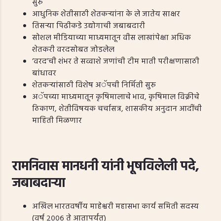
सुरु
आधुनिक शेतीसाठी शेतकऱ्यांना के ले जातेय साक्षर
तिसऱ्या पिढीकडे उद्योगाची जबाबदारी
सोशल मीडियाच्या माध्यमातून वीस लाखांपेक्षा अधिक
शेतकरी वरदसोबत जोडलेल
‘वरद’ची शंभर ते सव्वाशे जणांची टीम माती परीक्षणासाठी
बांधावर
शेतकऱ्यांसाठी विशेष अॅपची निर्मिती सुरु
अॅपच्या माध्यमातून कृषिमालाचे भाव, कृषिमाल विक्रीचे
ठिकाण, शेतीविषयक चर्चासत्र, शासकीय अनुदान आदींची
माहिती मिळणार
रामनिवास मानधनी यांनी भूषविलेली पदे,
जबाबदाऱ्या
अखिल भारतवर्षीय माहेश्वरी महासभा कार्य समिती सदस्य
(वर्ष २००६ ते आतापर्यंत)