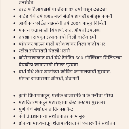
जनसेवेत
वरद फर्टिलायझर्स या ब्रॅंडचा ३२ वर्षांपासून दबदबा
नांदेड येथे वर्ष १९९५ मध्ये संतोष हायब्रीड सीड्स कंपनी
ऑर्गॅनिक फर्टिलायझर्सची वर्ष २००४ पासून निर्मिती
एकाच छताखाली बियाणे, खत, औषधी उपलब्ध
तंत्रज्ञान राबवून उत्पादनाची दिली जातेय हमी
बांधावर जाऊन माती परीक्षणावर दिला जातोय भर
स्टील उद्योगातही घेतली भरारी
कोरोनाकाळात वर्धा येथे दैनंदिन ५०० ऑक्सिजन सिलिंडरचा
वैद्यकीय कामासाठी मोफत पुरवठा
वर्धा येथे शंभर खाटांच्या कोविड रुग्णालयाची सुरवात,
मोफत उपचारासह औषधी, जेवणही
कृषी विभागाकडून, प्रत्येक बाजारपेठे त कं पनीचा गौरव
महावितरणकडून महाराष्ट्राचा बेस्ट कस्टमर पुरस्कार
पुणे येथे संशोधन व विकास केंद
नॅनो तंत्रज्ञानाच्या संशोधनावर काम सुरु
ड्रोनच्या माध्यमातून शेतामध्येखताची फवारणीचे संशोधन