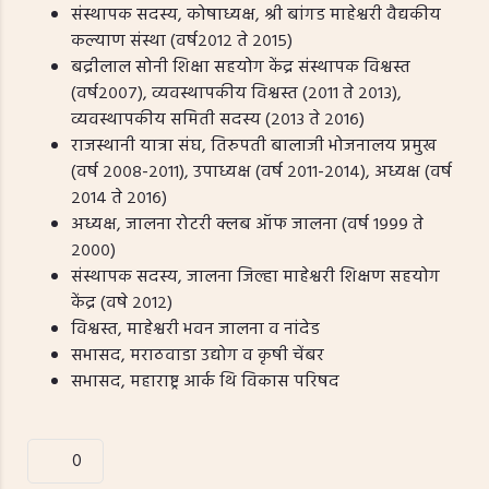
संस्थापक सदस्य, कोषाध्यक्ष, श्री बांगड माहेश्वरी वैद्यकीय
कल्याण संस्था (वर्ष२०१२ ते २०१५)
बद्रीलाल सोनी शिक्षा सहयोग केंद्र संस्थापक विश्वस्त
(वर्ष२००७), व्यवस्थापकीय विश्वस्त (२०११ ते २०१३),
व्यवस्थापकीय समिती सदस्य (२०१३ ते २०१६)
राजस्थानी यात्रा संघ, तिरुपती बालाजी भोजनालय प्रमुख
(वर्ष २००८-२०११), उपाध्यक्ष (वर्ष २०११-२०१४), अध्यक्ष (वर्ष
२०१४ ते २०१६)
अध्यक्ष, जालना रोटरी क्लब ऑफ जालना (वर्ष १९९९ ते
२०००)
संस्थापक सदस्य, जालना जिल्हा माहेश्वरी शिक्षण सहयोग
केंद्र (वषे २०१२)
विश्वस्त, माहेश्वरी भवन जालना व नांदेड
सभासद, मराठवाडा उद्योग व कृषी चेंबर
सभासद, महाराष्ट्र आर्क थि विकास परिषद
0