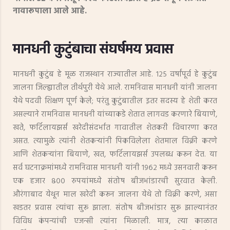
नावारूपाला आले आहे.
मानधनी कुटुंबाचा संघर्षमय प्रवास
मानधनी कुटुंब हे मूळ राजस्थान राज्यातील आहे. १२५ वर्षांपूर्व हे कुटुंब
जालना जिल्ह्यातील तीर्थपुरी येथे आले. रामनिवास मानधनी यांनी जालना
येथे पदवी शिक्षण पूर्ण केले; परंतु कुटुंबातील इतर सदस्य हे शेती करत
असल्याने रामनिवास मानधनी यांच्याकडे शेतात लागवड करणारे बियाणे,
खते, फर्टिलायझर्स खरेदीसंदर्भात गावातील शेतकरी विचारणा करत
असत. त्यामुळे त्यांनी शेतकऱ्यांनी पिकविलेला शेतमाल विक्री करणे
आणि शेतकऱ्यांना बियाणे, खत, फर्टिलायझर्स उपलब्ध करून देत. या
सर्व घटनाक्रमांमध्ये रामनिवास मानधनी यांनी १९६२ मध्ये उसनवारी करून
एक हजार ८०० रुपयांमध्ये संतोष बीजभांडारची सुरवात केली.
औरंगाबाद येथून माल खरेदी करून जालना येथे तो विक्री करणे, असा
खडतर प्रवास त्यांचा सुरू झाला. संतोष बीजभांडार सुरू झाल्यानंतर
विविध कंपन्यांची एजन्सी त्यांना मिळाली. मात्र, त्या काळात