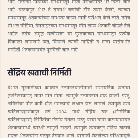
आहे. तिसऱ्या पिढीच्या माध्यमातून माती परीक्षणावर भर दिला जात
आहे. वरदकडून शंभर ते सव्वाशे जणांची टीम तयार केली, त्यांच्या
माध्यमातून शेतकऱ्यांच्या बांधावर जाऊन माती परीक्षण केले जाते. तसेच
सोशल मीडिया, वेबसाइटच्या माध्यमातून वीस लाख शेतकरी जोडले गेले
आहेत. तसेच ‘समृद्ध बळीराजा’ या पुस्तकाच्या माध्यमातून प्रत्येक
पिकाला लागणारे खत, बियाणे त्याची माहिती व मात्रा यासंदर्भात
माहिती शेतकऱ्यांपर्यंत पुरविली जात आहे.
सेंद्रिय खताची निर्मिती
देशात सुरवातीच्या काळात उत्पादनवाढीसाठी रासायनिक खतांचा
(फर्टिलायझर) वापर होत होता. त्यामुळे उत्पादनात वाढ झाली. परंतु,
जमिनीचा पोत कमी होत असल्याचे लक्षात येऊ लागले. त्यामुळे वरद
फर्टिलायझर्सकडून वर्ष २००४ मध्ये सेंद्रिय खत (ऑर्‍गॅनिक
फर्टिलायझर्स) निर्मितीचा निर्णय घेतला. परंतु, याचा वापर करण्याबाबत
शेतकऱ्यांमध्ये फारशी जागृती नव्हती. त्यामुळे वरदकडून सेंद्रिय खताचे
महत्त्व शेतकऱ्यांना पटवून देण्यात आले. यासाठी घेतलेल्या परिश्रमामुळे