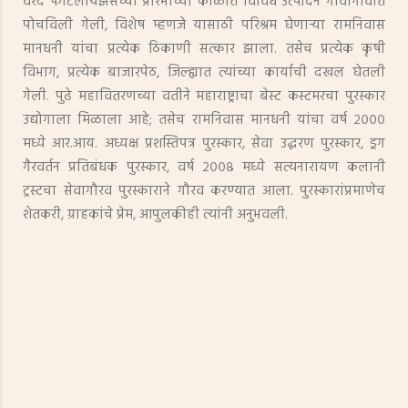
वरद फर्टिलायझर्सच्या प्रारंभीच्या काळात विविध उत्पादने गावागावांत
पोचविली गेली, विशेष म्हणजे यासाठी परिश्रम घेणाऱ्या रामनिवास
मानधनी यांचा प्रत्येक ठिकाणी सत्कार झाला. तसेच प्रत्येक कृषी
विभाग, प्रत्येक बाजारपेठ, जिल्ह्यात त्यांच्या कार्याची दखल घेतली
गेली. पुढे महावितरणच्या वतीने महाराष्ट्राचा बेस्ट कस्टमरचा पुरस्कार
उद्योगाला मिळाला आहे; तसेच रामनिवास मानधनी यांचा वर्ष २०००
मध्ये आर.आय. अध्यक्ष प्रशस्तिपत्र पुरस्कार, सेवा उद्धरण पुरस्कार, ड्रग
गैरवर्तन प्रतिबंधक पुरस्कार, वर्ष २००८ मध्ये सत्यनारायण कलानी
ट्रस्टचा सेवागौरव पुरस्काराने गौरव करण्यात आला. पुरस्कारांप्रमाणेच
शेतकरी, ग्राहकांचे प्रेम, आपुलकीही त्यांनी अनुभवली.