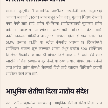
मानधनी कुटुंबीयांनी सामाजिक जाणीवही जपलेली आहे. जमुनाबाई
जगन्नाथ मानधनी ट्रस्टच्या माध्यमातून अनेक गरजू मुलांना शिक्षण देण्याचे
काम केले जात आहे. तसेच मॅरेथॉनच्या आयोजनासाठी पुढाकार तसेच
कोरोना काळात ऑक्सिजन वाटपातही योगदान देत आहे.
कोरोनाकाळात ऑक्सिजनचा तुटवडा जाणवत होता. ही बाब लक्षात घेत
SMW इस्पात प्रा.लि. या स्टील कंपनीत अवघ्या १८ दिवसांमध्ये
ऑक्सिजन प्रकल्प सुरू करण्यात आला. तेथून दररोज ५०० ऑक्सिजन
सिलिंडर वैद्यकीय कामासाठी मोफत दिले जात आहे. वर्धा येथे शंभर
खाटांचे कोरोना रुग्णालय सुरू केले. या रुग्णालयात मोफत उपचार केले
जात आहेत; तसेच औषधी, जेवणही दिले जाते. रक्तदान शिबिराचे दरवर्षी
आयोजन केले जात आहे.
आधुनिक शेतीचा दिला जातोय संदेश
वरद फर्टिलायझर्सच्या माध्यमातून आधुनिक शेतीचा संदेश दिला जात