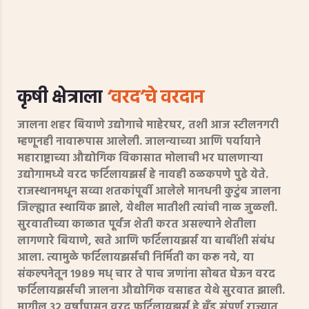
कृषी क्षेत्राला
‘वरद’चे वरदान
जालना शहर बियाणे उद्योगाचे माहेरघर, तशी आज स्टीलनगरी
म्हणूनही नावारूपास आलेली. जालन्याच्या आणि पर्यायाने
महाराष्ट्राच्या औद्योगिक विकासात मोलाची भर घालणाऱ्या
उद्योगामध्ये वरद फर्टिलायझर्स हे नावही ठळकपणे पुढे येते.
राजस्थानमधून सव्वा शतकांपूर्वी आलेले मानधनी कुटुंब जालना
जिल्ह्यात स्थायिक झाले, येथील मातीशी त्यांची नाळ जुळली.
सुरवातीच्या काळात पूर्वज शेती करत असल्याने शेतीला
लागणारे बियाणे, खते आणि फर्टिलायझर्स या बाबींशी संबंध
आला. त्यामुळे फर्टिलायझर्सची निर्मिती का करू नये, या
संकल्पनेतून १९८९ मध् चार ते पाच जणांना सोबत घेऊन वरद
फर्टिलायझर्सची जालना औद्योगिक वसाहत येथे सुरवात झाली.
मागील ३२ वर्षांपासून वरद फर्टिलायझर्स हे ब्रॅंड संपूर्ण राज्यात