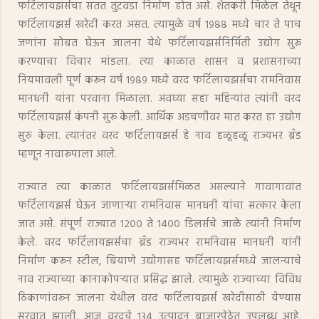
फर्टिलायझर्सचा सतत तुटवडा निर्माण होत असे. शेतकरी मिळेल तेथून
फर्टिलायझर्स खरेदी करत असत. त्यामुळे वर्ष १९८८ मध्ये चार ते पाच
जणांना सोबत घेऊन जालना येथे फर्टिलायझर्सनिर्मिती उद्योग सुरू
करण्याचा विचार मांडला. त्या काळात शासन व प्रशासनाच्या
नियमावली पूर्ण करून वर्ष १९८९ मध्ये वरद फर्टिलायझर्सचा रामनिवास
मानधनी यांना परवाना मिळाला. अवघ्या सहा महिन्यांत त्यांनी वरद
फर्टिलायझर्स कंपनी सुरू केली. आर्थिक अडचणीवर मात करत हा उद्योग
सुरु केला. त्यानंतर वरद फर्टिलायझर्स हे नाव हळूहळू राज्यभर ब्रॅंड
म्हणून नावारूपाला आले.
राज्यात त्या काळात फर्टिलायझर्समिळत असल्याने गावागावांत
फर्टिलायझर्स घेऊन जाणाऱ्या रामनिवास मानधनी यांचा सत्कार केला
जात असे. संपूर्ण राज्यात १२०० ते १४०० डिलर्सचे जाळे त्यांनी निर्माण
केले. वरद फर्टिलायझर्सचा ब्रॅंड राज्यभर रामनिवास मानधनी यांनी
निर्माण करून स्टील, बियाणे उद्योगासह फर्टिलायझर्समध्ये जालन्याचे
नाव राज्याच्या कानाकोपऱ्यात प्रसिद्ध झाले. त्यामुळे राज्याच्या विविध
ठिकाणांवरून जालना येथील वरद फर्टिलायझर्स खरेदीसाठी येण्यास
सुरवात झाली. आज वरदचे १३४ उत्पादन बाजारपेठेत उपलब्ध आहे.